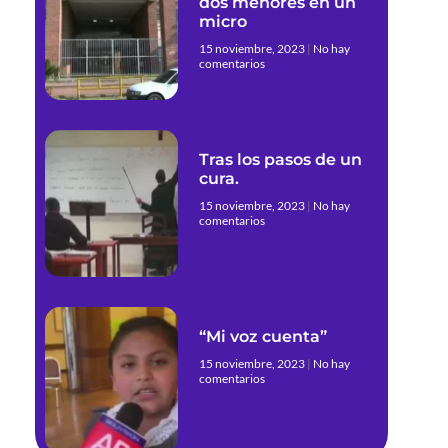
dos menores en un
micro
15 noviembre, 2023
No hay
comentarios
Tras los pasos de un
cura.
15 noviembre, 2023
No hay
comentarios
“Mi voz cuenta”
15 noviembre, 2023
No hay
comentarios