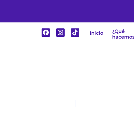
¿Qué
Inicio
hacemo
Periodismo de 
julio 25, 2024
No Comments