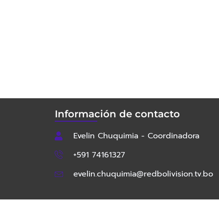
Información de contacto
Evelin Chuquimia - Coordinadora
+591 74161327
evelin.chuquimia@redbolivision.tv.bo
Copyright © 202