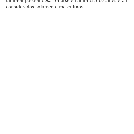
también pueden desarrollarse en ámbitos que antes eran
considerados solamente masculinos.